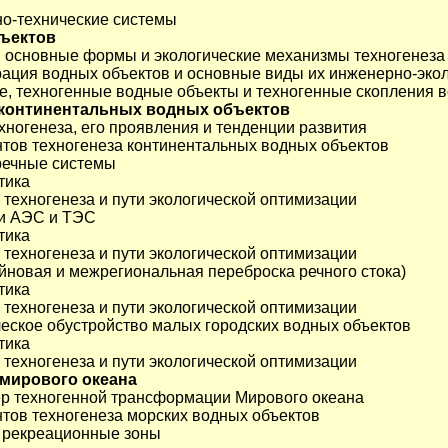
но-технические системы
бъектов
, основные формы и экологические механизмы техногенеза
рация водных объектов и основные виды их инженерно-экол
е, техногенные водные объекты и техногенные скопления 
за континентальных водных объектов
хногенеза, его проявления и тенденции развития
нтов техногенеза континентальных водных объектов
 речные системы
тика
ы техногенеза и пути экологической оптимизации
ли АЭС и ТЭС
тика
ы техногенеза и пути экологической оптимизации
ейновая и межрегиональная переброска речного стока)
тика
ы техногенеза и пути экологической оптимизации
ческое обустройство малых городских водных объектов
тика
ы техногенеза и пути экологической оптимизации
 мирового океана
ер техногенной трансформации Мирового океана
нтов техногенеза морских водных объектов
е рекреационные зоны