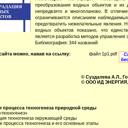
преобразования водных объектов и их 
непредвзято и многопланово. В отличи
ограничиваются описанием наблюдаемых
предотвратить нежелательные явления. Н
водных объектов показано, что единс
является разработка методов управления 
Библиография: 344 названий
айта можно, нажав на ссылку:
файл 1p1.pdf
С
бе
© Суздалева А.Л., Г
© ООО ИД ЭНЕРГИЯ,
и процесса техногенеза природной среды
«техногенез»
ация техногенеза окружающей среды
ие процесса техногенеза и его основные этапы