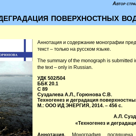
Автор стра
 деградация поверхностных во
Аннотация и содержание монографии предс
текст – только на русском языке.
The summary of the monograph is submitted 
the text – only in Russian.
УДК 502/504
ББК 20.1
С 89
Суздалева А.Л., Горюнова С.В.
Техногенез и деградация поверхностны
М.: ООО ИД ЭНЕРГИЯ, 2014. – 456 с.
А.Л. Суз
«Техногенез и деградац
Аннотация.
Монография посвящена к