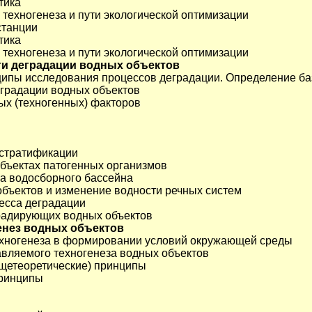
тика
ы техногенеза и пути экологической оптимизации
станции
тика
ы техногенеза и пути экологической оптимизации
ти деградации водных объектов
ципы исследования процессов деградации. Определение ба
еградации водных объектов
ных (техногенных) факторов
 стратификации
 объектах патогенных организмов
ра водосборного бассейна
объектов и изменение водности речных систем
есса деградации
градирующих водных объектов
енез водных объектов
техногенеза в формировании условий окружающей среды
авляемого техногенеза водных объектов
бщетеоретические) принципы
принципы