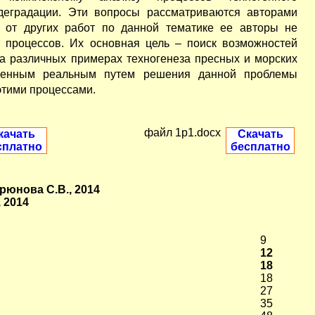
деградации. Эти вопросы рассматриваются авторами
е от других работ по данной тематике ее авторы не
 процессов. Их основная цель – поиск возможностей
а различных примерах техногенеза пресных и морских
твенным реальным путем решения данной проблемы
этими процессами.
файл 1p1.docx
качать
Скачать
сплатно
бесплатно
орюнова С.В., 2014
 2014
9
12
18
18
27
35