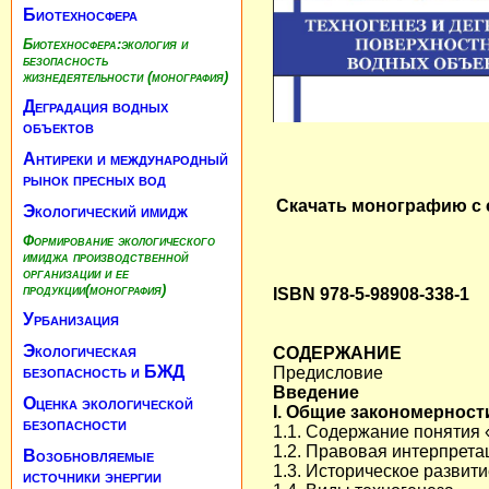
Биотехносфера
Биотехносфера:экология и
безопасность
жизнедеятельности (монография)
Деградация водных
объектов
Антиреки и международный
рынок пресных вод
Скачать монографию с с
Экологический имидж
Формирование экологического
имиджа производственной
организации и ее
продукции(монография)
ISBN 978-5-98908-338-1
Урбанизация
Экологическая
СОДЕРЖАНИЕ
безопасность и БЖД
Предисловие
Введение
Оценка экологической
I. Общие закономерност
безопасности
1.1. Содержание понятия 
1.2. Правовая интерпрет
Возобновляемые
1.3. Историческое развит
источники энергии