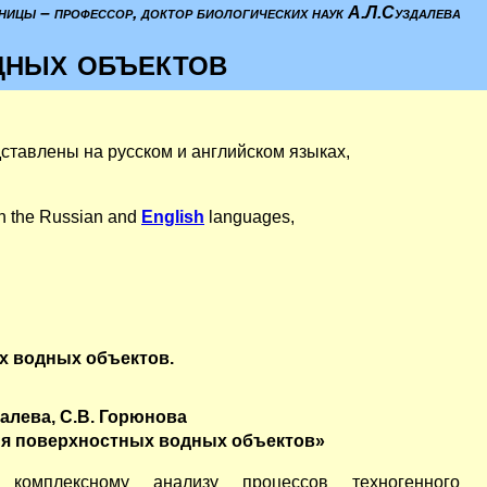
ницы – профессор, доктор биологических наук А.Л.Суздалева
дных объектов
тавлены на русском и английском языках,
in the Russian and
English
languages,
х водных объектов.
далева, С.В. Горюнова
ия поверхностных водных объектов»
омплексному анализу процессов техногенного