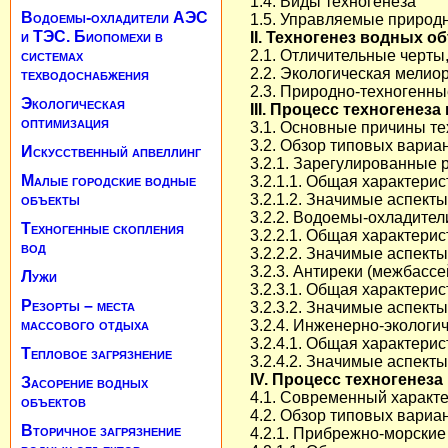
1.4. Виды техногенеза
Водоемы-охладители АЭС
1.5. Управляемые природ
и ТЭС. Биопомехи в
II. Техногенез водных о
системах
2.1. Отличительные черты
техводоснабжения
2.2. Экологическая мелио
2.3. Природно-техногенны
Экологическая
III. Процесс техногене
оптимизация
3.1. Основные причины те
3.2. Обзор типовых вариа
Искусственный апвеллинг
3.2.1. Зарегулированные
Малые городские водные
3.2.1.1. Общая характерис
объекты
3.2.1.2. Значимые аспект
3.2.2. Водоемы-охладите
Техногенные скопления
3.2.2.1. Общая характерис
вод
3.2.2.2. Значимые аспект
3.2.3. Антиреки (межбасс
Лужи
3.2.3.1. Общая характерис
Резорты – места
3.2.3.2. Значимые аспект
массового отдыха
3.2.4. Инженерно-экологи
3.2.4.1. Общая характерис
Тепловое загрязнение
3.2.4.2. Значимые аспект
IV. Процесс техногенеза
Засорение водных
4.1. Современный характ
объектов
4.2. Обзор типовых вариа
Вторичное загрязнение
4.2.1. Прибрежно-морски