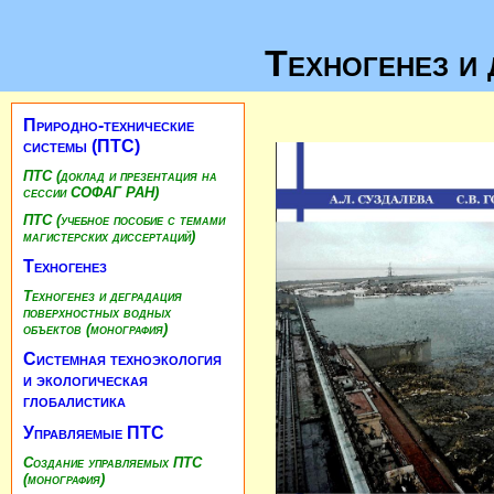
Техногенез и
Природно-технические
системы (ПТС)
ПТС (доклад и презентация на
сессии СОФАГ РАН)
ПТС (учебное пособие с темами
магистерских диссертаций)
Техногенез
Техногенез и деградация
поверхностных водных
объектов (монография)
Системная техноэкология
и экологическая
глобалистика
Управляемые ПТС
Создание управляемых ПТС
(монография)