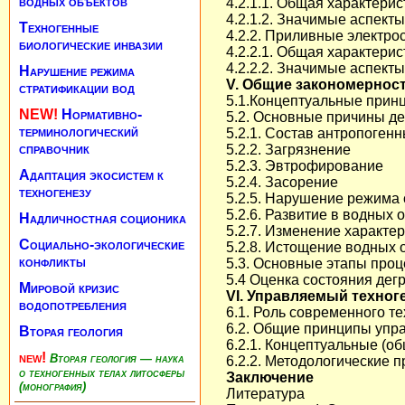
водных объектов
4.2.1.1. Общая характерис
4.2.1.2. Значимые аспект
Техногенные
4.2.2. Приливные электро
биологические инвазии
4.2.2.1. Общая характерис
4.2.2.2. Значимые аспект
Нарушение режима
V. Общие закономернос
стратификации вод
5.1.Концептуальные прин
NEW!
Нормативно-
5.2. Основные причины д
терминологический
5.2.1. Состав антропоген
справочник
5.2.2. Загрязнение
5.2.3. Эвтрофирование
Адаптация экосистем к
5.2.4. Засорение
техногенезу
5.2.5. Нарушение режима
5.2.6. Развитие в водных
Надличностная соционика
5.2.7. Изменение характе
Социально-экологические
5.2.8. Истощение водных 
конфликты
5.3. Основные этапы проц
5.4 Оценка состояния де
Мировой кризис
VI. Управляемый техног
водопотребления
6.1. Роль современного 
6.2. Общие принципы упр
Вторая геология
6.2.1. Концептуальные (о
new!
Вторая геология — наука
6.2.2. Методологические 
о техногенных телах литосферы
Заключение
(монография)
Литература